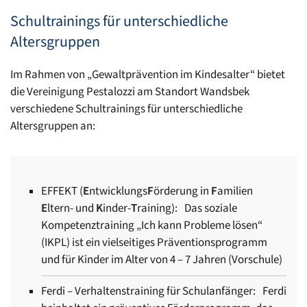
Schultrainings für unterschiedliche
Altersgruppen
Im Rahmen von „Gewaltprävention im Kindesalter“ bietet
die Vereinigung Pestalozzi am Standort Wandsbek
verschiedene Schultrainings für unterschiedliche
Altersgruppen an:
EFFEKT (
E
ntwicklungs
F
örderung in
F
amilien
E
ltern- und
K
inder-
T
raining): Das soziale
Kompetenztraining „Ich kann Probleme lösen“
(IKPL) ist ein vielseitiges Präventionsprogramm
und für Kinder im Alter von 4 – 7 Jahren (Vorschule)
Ferdi – Verhaltenstraining für Schulanfänger: Ferdi